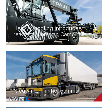
Heavy Handling introduceert
reachstackers van Camblift
Nieuw merk in het gamma!