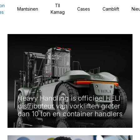
on
TII
Mantsinen
Cases
Camblift
Nie
es
Kamag
Heavy Handling is officieel HELI
distributeur van vorkliften groter
dan 10 ton en container handlers