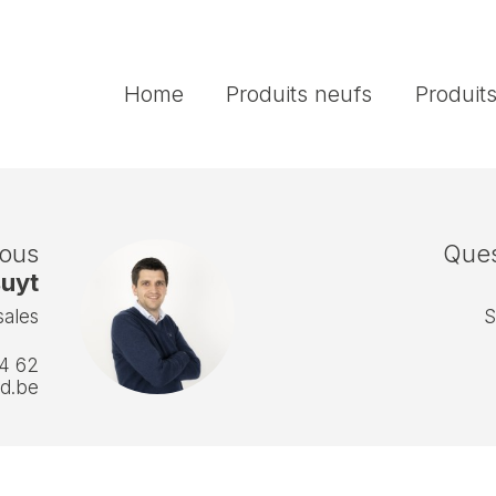
Home
Produits neufs
Produit
nous
Ques
uyt
sales
S
4 62
d.be