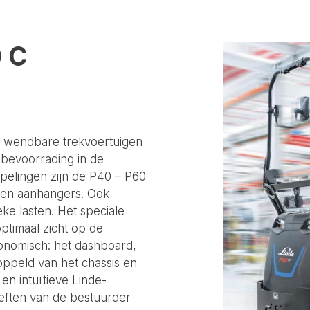
0 C
n wendbare trekvoertuigen
jnbevoorrading in de
pelingen zijn de P40 – P60
rten aanhangers. Ook
eke lasten. Het speciale
ptimaal zicht op de
onomisch: het dashboard,
oppeld van het chassis en
en intuïtieve Linde-
oeften van de bestuurder